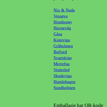
Nix & Nada
Vessøya
Homborøy
Havnevåg
Gåsa
Kisteviga
Gråholmen
Bufjord
Svartskjær
Merrefua
Vesterled
Skudeviga
Humlehagen
Sundholmen
Emballasje har QR-kode